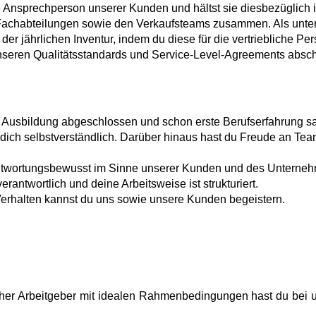
ekte Ansprechperson unserer Kunden und hältst sie diesbezüglich
en Fachabteilungen sowie den Verkaufsteams zusammen. Als unte
er jährlichen Inventur, indem du diese für die vertriebliche Pers
unseren Qualitätsstandards und Service-Level-Agreements absch
he Ausbildung abgeschlossen und schon erste Berufserfahrung 
r dich selbstverständlich. Darüber hinaus hast du Freude an Te
erantwortungsbewusst im Sinne unserer Kunden und des Unterneh
erantwortlich und deine Arbeitsweise ist strukturiert.​
m Verhalten kannst du uns sowie unsere Kunden begeistern.​
eicher Arbeitgeber mit idealen Rahmenbedingungen hast du bei u