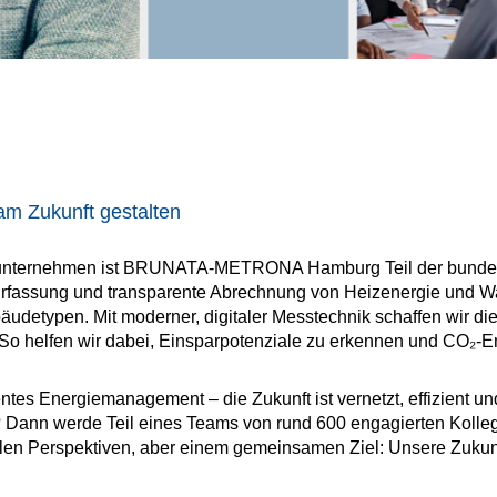
Zukunft gestalten
ilienunternehmen ist BRUNATA-METRONA Hamburg Teil der bu
e Erfassung und transparente Abrechnung von Heizenergie und 
udetypen. Mit moderner, digitaler Messtechnik schaffen wir die
So helfen wir dabei, Einsparpotenziale zu erkennen und CO₂-E
entes Energiemanagement – die Zukunft ist vernetzt, effizient 
ein? Dann werde Teil eines Teams von rund 600 engagierten Kol
vielen Perspektiven, aber einem gemeinsamen Ziel: Unsere Zukun